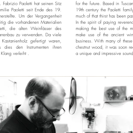
. Fabrizio Paoletti hat seinen Sitz
for the future. Based in Tusca
milie Paoletti seit Ende des 19.
19th century the Paoletti fam
 herstellte. Um der Vergangenheit
much of that thirst has been pa
itig die vorhandenen Materialien
In the spirit of paying revere
etti, die alten Weinfässer des
making the best use of the ma
arrenbau zu verwenden. Da viele
make use of the ancient wine
Kastanienholz gefertigt waren,
business. With many of thes
ss dies den Instrumenten ihren
chestnut wood, it was soon rea
Klang verleiht .
a unique and impressive sound