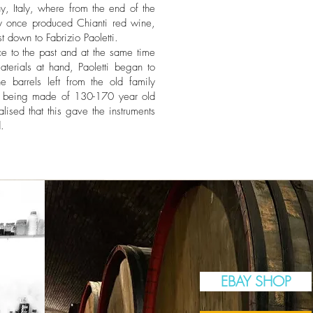
ny, Italy, where from the end of the
ily once produced Chianti red wine,
st down to Fabrizio Paoletti.
nce to the past and at the same time
terials at hand, Paoletti began to
 barrels left from the old family
e being made of 130-170 year old
lised that this gave the instruments
.
EBAY SHOP