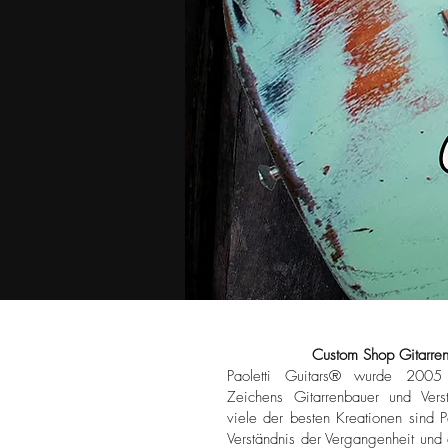
Custom Shop Gitarren Ha
Paoletti Guitars® wurde 2005 
Zeichens Gitarrenbauer und Verst
viele der besten Kreationen sind P
Verständnis der Vergangenheit und d