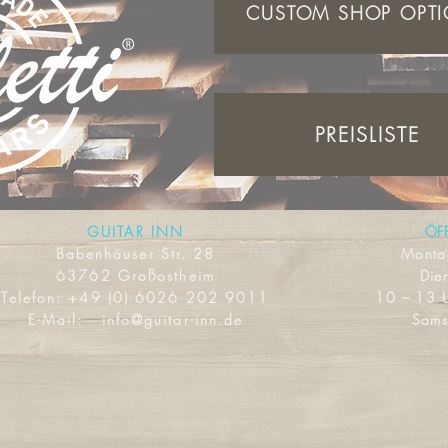
CUSTOM SHOP OPT
PREISLISTE
GUITAR INN
ÖF
Babenhäuser Str. 28
Mont
63762 Großostheim
Dien
Telefon:
+49 (0) 6026 202 9011
10 – 13 
E-Mail:
info@guitar-inn.de
Sams