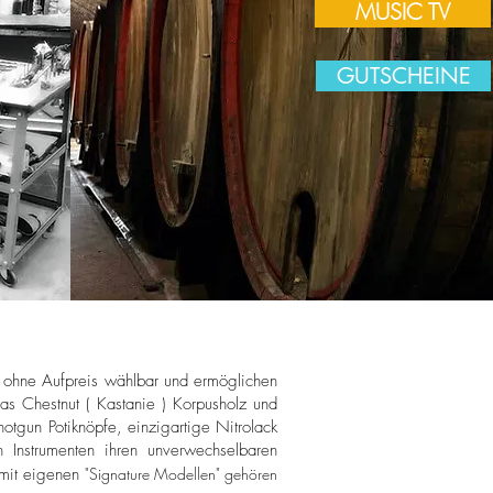
MUSIC TV
GUTSCHEINE
nd ohne Aufpreis wählbar und ermöglichen
as Chestnut ( Kastanie ) Korpusholz und
gun Potiknöpfe, einzigarti­ge Nitrolack
n Instrumenten ihren unverwechselbaren
n mit eigenen
"Signature Modellen" gehören