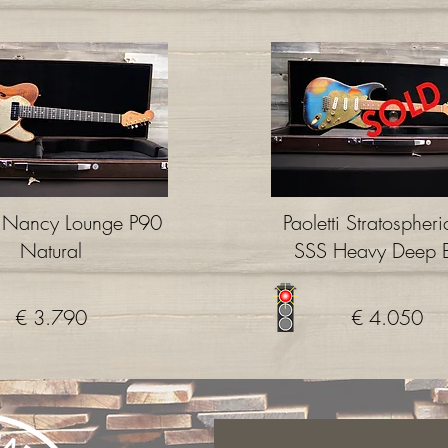
ti Nancy Lounge P90
Paoletti Stratospheri
Natural
SSS Heavy Deep B
€ 3.790
€ 4.050