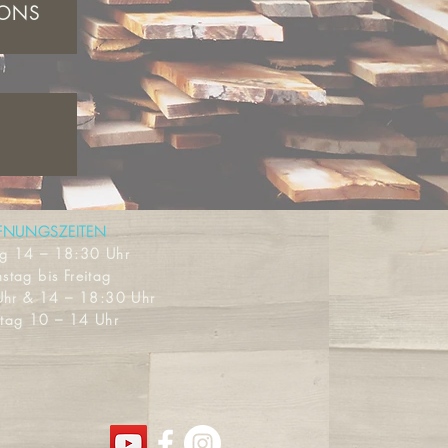
IONS
FNUNGSZEITEN
ag
14 – 18:30 Uhr
stag bis Freitag
Uhr & 14 – 18:30 Uhr
tag 10 – 14 Uhr