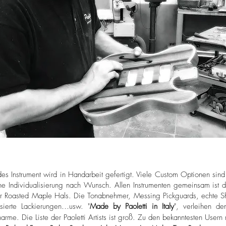
des Instrument wird in Handarbeit gefertigt. Viele Custom Optionen si
ne Individualisierung nach Wunsch. Allen Instrumenten gemeinsam ist d
r Roasted Maple Hals. Die Tonabnehmer, Messing Pickguards, echte Shot
sierte Lackierungen…usw. "
Made by Paoletti in Italy
", verleihen de
arme. Die Liste der Paoletti Artists ist groß. Zu den bekanntesten User