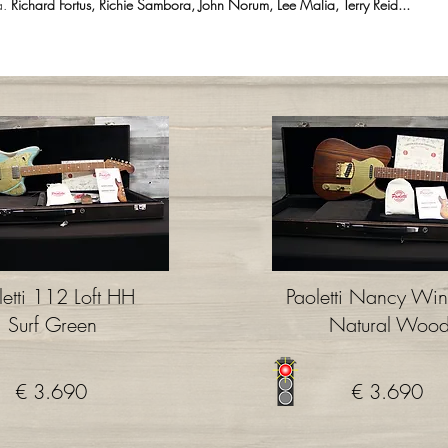
a.
Richard Fortus, Richie Sambora, John Norum, Lee Malia, Terry Reid...
letti 112 Loft HH
Paoletti Nancy Wi
Surf Green
Natural Woo
€ 3.690
€ 3.690