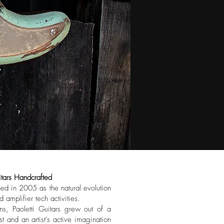
Handcrafted
hed in 2005 as the natural evolution
nd amplifier tech activities.
ns, Paoletti Guitars grew out of a
t and an artist’s active imagination