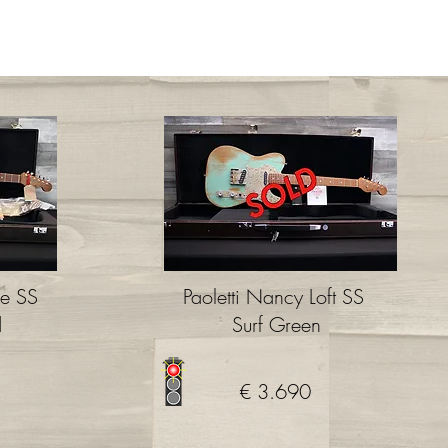
ne SS
Paoletti Nancy Loft SS
d
Surf Green
€ 3.690