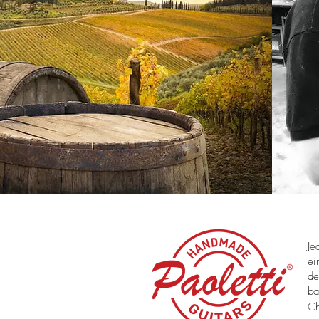
Je
ei
de
ba
Ch