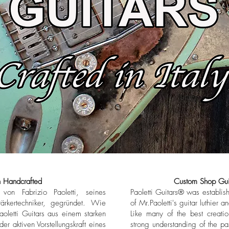
ndcrafted
Custom Shop Guitars 
von Fabrizio Paoletti, seines
Paoletti Guitars® was establis
ärkertechniker, gegründet. Wie
of Mr.Paoletti's guitar luthier a
aoletti Guitars aus einem starken
Like many of the best creatio
er aktiven Vorstellungskraft eines
strong understanding of the pas