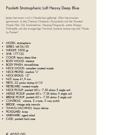
Paoletti
Stratospheric Loft Heavy Deep Blue
Jedes Instrument wird in Handarbeit gefertigt. Allen Instrumenten
gemeinsam ist das Chestnut ( Kastanie ) Korpusholz und der Roasted
Maple Hals. Die Tonabnehmer, Messing Pickguards, echte Shotgun
Potiknöpfe und die einzigarti­ge Nitrolack basierte Lackierung sind "Made
by
Paoletti".
MODEL:
stratospheric
SERIES: loft
04/30
WEIGHT: 3500 gr.
SNR: 177122
COLOR: heavy deep blue
BODY WOOD: chestnut
BODY FINISH:
nitrocellulose
NECK WOOD: canadien roasted maple
NECK PROFILE: medium "c"
NECK RADIUS: 12"
NUT: bone 41,9 mm
FRETS: 22 jumbo dunlop 6110
FRETBOARD: roasted maple
NECK PICKUP:
paoletti 60´s
- 7,5K alnico 5 single coil
MIDDLE PICKUP: paoletti
60´s
- 7,5K alnico 5 single coil
BRIDGE PICKUP:
paoletti
60´s
- 7,5K alnico 5 single coil
CONTROLS: volume, 2 x tone
, 5 way switch
BRIDGE: vintage style tremolo
TUNING MACHINES: kluson deluxe
PICKGUARD: brass
HARDWARE: aged nickel
CASE: p
aoletti hard case
€ 4050,00