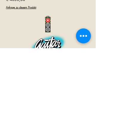
Anfrage zu diesem Produkt
GUITAR INN
Babenhäuser Str. 28
63762 Großostheim
Telefon:
+49 (0) 6026 202 9011
E-Mail:
info@guitar-inn.de
ÖFFNUNGSZEITEN
Montag
14 – 18:30 Uhr
Dienstag bis Freitag
10 – 13 Uhr & 14 – 18:30 Uhr
Samstag 10 – 14 Uhr