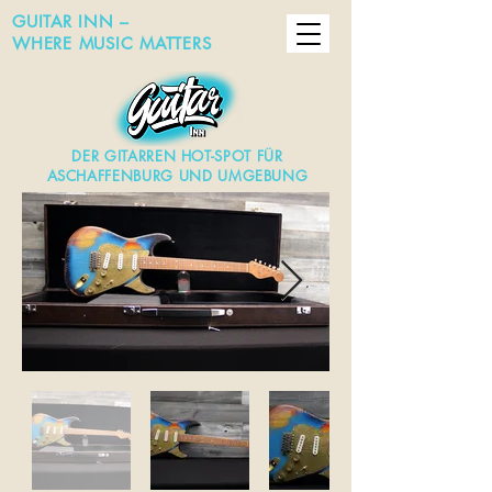
GUITAR INN –
WHERE MUSIC MATTERS
DER GITARREN HOT-SPOT FÜR
ASCHAFFENBURG UND UMGEBUNG