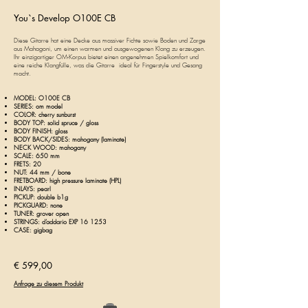
You`s
Develop O100E CB
​​Diese Gitarre hat eine Decke aus massiver Fichte sowie Boden und Zarge
aus Mahagoni, um einen warmen und ausgewogenen Klang zu erzeugen.
Ihr einzigartiger OM-Korpus bietet einen angenehmen Spielkomfort und
eine reiche Klangfülle, was die Gitarre ideal für Fingerstyle und Gesang
macht.
MODEL: O100E CB
SERIES: om model
COLOR: cherry sunburst
BODY TOP: solid spruce / gloss
BODY FINISH: gloss
BODY BACK/SIDES: mahogany (laminate)
NECK WOOD: mahogany
SCALE: 650 mm
FRETS: 20
NUT: 44 mm / bone
FRETBOARD: high pressure laminate (HPL)
INLAYS: pearl
PICKUP: double b1g
PICKGUARD: none
TUNER: grover open
STRINGS: d’addario EXP 16 1253
CASE: gigbag
€ 59
9,00
Anfrage zu diesem Produkt