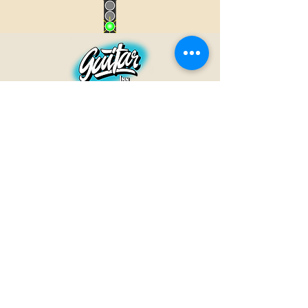
GUITAR INN
Babenhäuser Str. 28
63762 Großostheim
Telefon:
+49 (0) 6026 202 9011
E-Mail:
info@guitar-inn.de
ÖFFNUNGSZEITEN
Montag
14 – 18:30 Uhr
Dienstag bis Freitag
10 – 13 Uhr & 14 – 18:30 Uhr
Samstag 10 – 14 Uhr
GUITAR INN©2019
Kontakt