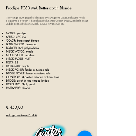
Prodipe TC80 MA Butterscotch Blonde
Neuwertige kaum gespielte Telecaster ohne Dings und Dongs. Pickguard wurde
getauscht ( 3 ply Pearl ), die Pickups durch Fender Custom Shop Twisted Tele ersetzt
und die Bridge durch eine Gotoh "In Tune" Vintage Ash Tray.
MODEL: prodipe
SERIES: tc80 ma
COLOR: butterscotch blonde
BODY WOOD: basswood
BODY FINISH: polyurethane
NECK WOOD: maple
NECK PROFILE: modern
NECK RADIUS: 9,5"
FRETS: 22
FRETBOARD: maple
NECK PICKUP: fender cs twisted tele
BRIDGE PICKUP: fender cs twisted tele
CONTROLS: 3-position selector, volume, tone
BRIDGE: gotoh in tune vintage bridge
PICKGUARD: 3-ply pearl
HARDWARE: chrome
€ 450,00
Anfrage zu diesem Produkt