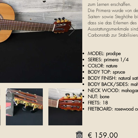
zum Lernen erschaffen.
Die Primera wurde von der
Saiten- sowie Steghöhe bis
dass sie das Erlernen des
Ausstattungsmerkmale sin
Carbonstab zur Stabilisie
MODEL: prodipe
SERIES: primera 1/4
COLOR: nature
BODY TOP: spruce
BODY FINISH: natural sa
BODY BACK/SIDES: ma
NECK WOOD: mahogany w
NUT: bone
FRETS: 18
FRETBOARD: rosewood
c
€ 159,00