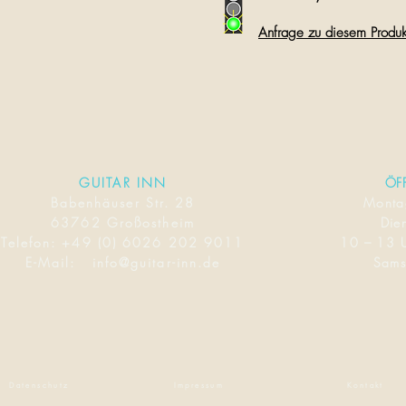
Anfrage zu diesem Produk
GUITAR INN
ÖF
Babenhäuser Str. 28
Mont
63762 Großostheim
Dien
Telefon:
+49 (0) 6026 202 9011
10 – 13 
E-Mail:
info@guitar-inn.de
Sams
Datenschutz
Impressum
Kontakt