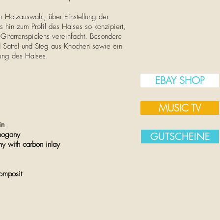
 Holzauswahl, über Einstellung der
 hin zum Profil des Halses so konzipiert,
 Gitarrenspielens vereinfacht. Besondere
d Sattel und Steg aus Knochen sowie ein
rung des Halses.
EBAY SHOP
MUSIC TV
tin
hogany
GUTSCHEINE
ith carbon inlay
omposit