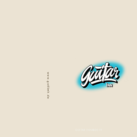
www.go4kmh.de
GUITAR INN©2019