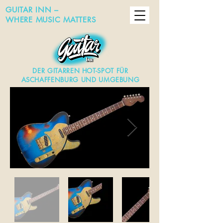
GUITAR INN –
WHERE MUSIC MATTERS
DER GITARREN HOT-SPOT FÜR
ASCHAFFENBURG UND UMGEBUNG