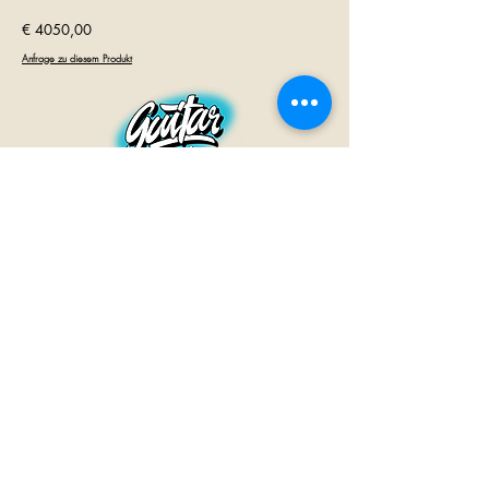
€ 4050,00
Anfrage zu diesem Produkt
GUITAR INN
Babenhäuser Str. 28
63762 Großostheim
Telefon:
+49 (0) 6026 202 9011
E-Mail:
info@guitar-inn.de
ÖFFNUNGSZEITEN
Montag
14 – 18:30 Uhr
Dienstag bis Freitag
10 – 13 Uhr & 14 – 18:30 Uhr
Samstag 10 – 14 Uhr
GUITAR INN©2019
Kontakt