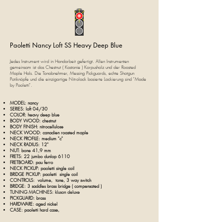
Paoletti Nancy
Loft SS Heavy Deep Blue
Jedes Instrument wird in Handarbeit gefertigt. Allen Instrumenten
gemeinsam ist das Chestnut ( Kastanie ) Korpusholz und der Roasted
Maple Hals. Die Tonabnehmer, Messing Pickguards, echte Shotgun
Potiknöpfe und die einzigarti­ge Nitrolack basierte Lackierung sind "Made
by
Paoletti".
MODEL:
nancy
SERIES: loft
04/30
COLOR: heavy deep blue
BODY WOOD: chestnut
BODY FINISH:
nitrocellulose
NECK WOOD: canadien roasted maple
NECK PROFILE: medium "c"
NECK RADIUS: 12"
NUT: bone 41,9 mm
FRETS: 22 jumbo dunlop 6110
FRETBOARD: pau ferro
NECK PICKUP:
paoletti single coil
BRIDGE PICKUP:
paoletti
single coil
CONTROLS: volume, tone
, 3 way switch
BRIDGE: 3 saddles brass bridge ( compensated )
TUNING MACHINES: kluson deluxe
PICKGUARD: brass
HARDWARE: aged nickel
CASE: p
aoletti hard case,