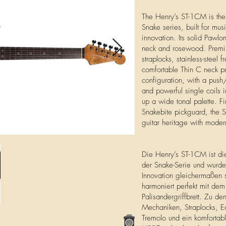
The Henry’s ST-1CM is the 
Snake series, built for mus
innovation. Its solid Pawl
neck and rosewood. Premiu
straplocks, stainless-steel 
comfortable Thin C neck pr
configuration, with a push
and powerful single coils 
up a wide tonal palette. F
Snakebite pickguard, the S
guitar heritage with moder
Die Henry’s ST-1CM ist di
der Snake-Serie und wurde 
Innovation gleichermaßen 
harmoniert perfekt mit de
Palisandergriffbrett. Zu d
Mechaniken, Straplocks, Ed
Tremolo und ein komfortable