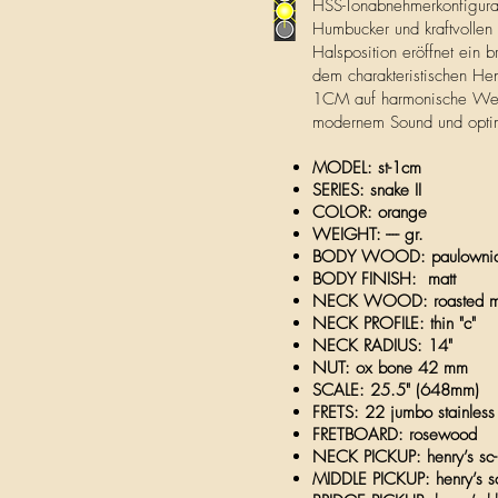
HSS-Tonabnehmerkonfigurat
Humbucker und kraftvollen S
Halsposition eröffnet ein 
dem charakteristischen Henr
1CM auf harmonische Weise
modernem Sound und optima
MODEL:
st-1cm
SERIES: snake II
COLOR: orange
WEIGHT: ---- gr.
BODY WOOD:
paulown
BODY FINISH: matt
NECK WOOD: roasted 
NECK PROFILE: thin "c"
NECK RADIUS: 14"
NUT: ox bone 42 mm
SCALE: 25.5" (648mm)
FRETS: 22 jumbo stainless
FRETBOARD: rosewood
NECK PICKUP:
henry’s sc
MIDDLE PICKUP: henry’s sc