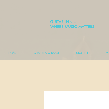
GUITAR INN –
WHERE MUSIC MATTERS
HOME
GITARREN & BÄSSE
UKULELEN
V