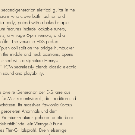
second-generation eletrical guitar in the
icians who crave both tradition and
onia body, paired with a baked maple
m features include lockable tuners,
frets, a vintage 6-pin tremolo, and a
ofile. The versatile HSS pickup
/push coil-split on the bridge humbucker
in the middle and neck positions, opens
inished with a signature Henry’s
T-1CM seamlessly blends classic electric
n sound and playability.
e zweite Generation der E-Gitarre aus
für Musiker entwickelt, die Tradition und
schätzen. Ihr massiver Pawlonia-Korpus
m gerösteten Ahornhals und dem
en Premium-Features gehören arretierbare
elstahlbünde, ein Vintage-6-Punkt-
s Thin-C-Halsprofil. Die vielseitige