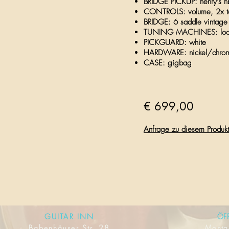
BRIDGE PICKUP: henry’s h
CONTROLS: volume, 2x tone
BRIDGE: 6 saddle vintage 
TUNING MACHINES: loc
PICKGUARD: white
HARDWARE: nickel/chro
CASE: gigbag
€ 699,00
Anfrage zu diesem Produkt
GUITAR INN
ÖF
Babenhäuser Str. 28
Mont