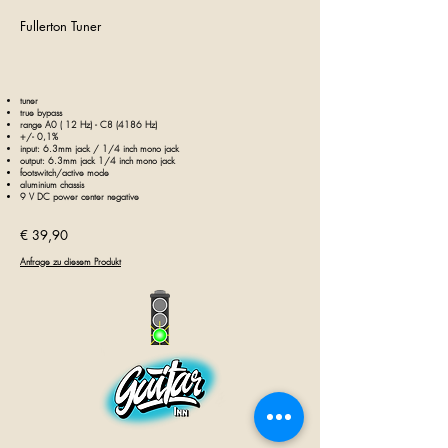
Fullerton Tuner
tuner
true bypass
range A0 ( 12 Hz) - C8 (4186 Hz)
+/- 0,1%
input: 6.3mm jack / 1/4 inch mono jack
output: 6.3mm jack 1/4 inch mono jack
footswitch/active mode
aluminium chassis
9 V DC power center negative
€ 39,90
Anfrage zu diesem Produkt