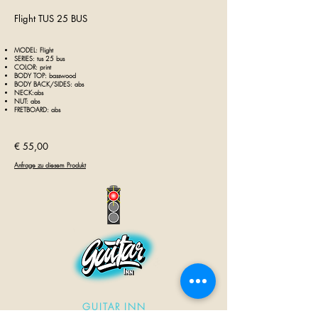
Flight TUS 25 BUS
MODEL: Flight
SERIES: tus 25 bus
COLOR: print
BODY TOP: basswood
BODY BACK/SIDES: abs
NECK:abs
NUT: abs
FRETBOARD: abs
€ 55,00
Anfrage zu diesem Produkt
GUITAR INN