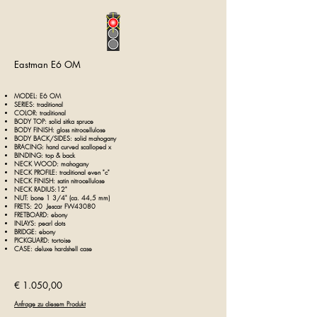
Eastman E6 OM
MODEL: E6 OM
SERIES: traditional
COLOR: traditional
BODY TOP: solid sitka spruce
BODY FINISH: gloss nitrocellulose
BODY BACK/SIDES: solid mahogany
BRACING: hand curved scalloped x
BINDING: top & back
NECK WOOD: mahogany
NECK PROFILE: traditional even "c"
NECK FINISH: satin nitrocellulose
NECK RADIUS:12"
NUT: bone 1 3/4" (ca. 44,5 mm)
FRETS: 20 Jescar FW43080
FRETBOARD: ebony
INLAYS: pearl dots
BRIDGE: ebony
PICKGUARD: tortoise
CASE: deluxe hardshell case
€ 1.050,00
Anfrage zu diesem Produkt