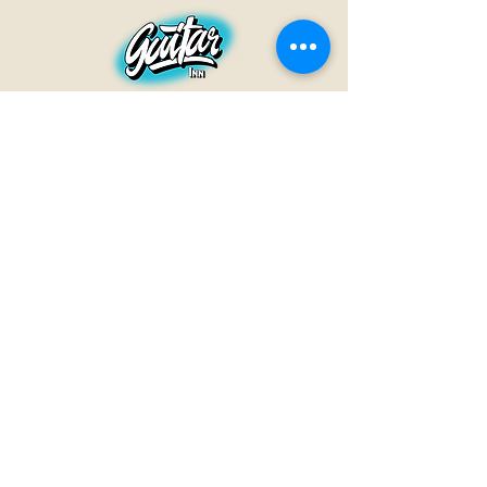
GUITAR INN
Babenhäuser Str. 28
63762 Großostheim
Telefon:
+49 (0) 6026 202 9011
E-Mail:
info@guitar-inn.de
ÖFFNUNGSZEITEN
Montag
14 – 18:30 Uhr
Dienstag bis Freitag
10 – 13 Uhr & 14 – 18:30 Uhr
Samstag 10 – 14 Uhr
GUITAR INN©2019
Kontakt
Impressum