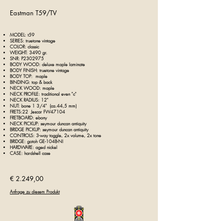
Eastman T59/TV
MODEL: t59
SERIES:
truetone vintage
COLOR: classic
WEIGHT: 3490 gr.
SNR: P2302975
BODY WOOD: deluxe maple laminate
BODY FINISH:
truetone vintage
BODY TOP: maple
BINDING: top & back
NECK WOOD: maple
NECK PROFILE: traditional even "c"
NECK RADIUS: 12"
NUT: bone 1 3/4" (ca.44,5 mm)
FRETS:22 Jescar FW47104
FRETBOARD: ebony
NECK PICKUP: seymour duncan antiquity
BRIDGE PICKUP: seymour duncan antiquity
CONTROLS: 3-way toggle, 2x volume, 2x tone
BRIDGE: gotoh GE-104B-NI
HARDWARE: aged nickel
CASE: hardshell case
€ 2.249,00
Anfrage zu diesem Produkt