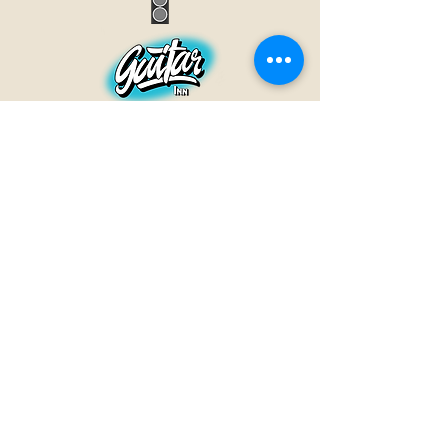
GUITAR INN
Babenhäuser Str. 28
63762 Großostheim
Telefon:
+49 (0) 6026 202 9011
E-Mail:
info@guitar-inn.de
ÖFFNUNGSZEITEN
Montag
14 – 18:30 Uhr
Dienstag bis Freitag
10 – 13 Uhr & 14 – 18:30 Uhr
Samstag 10 – 14 Uhr
GUITAR INN©2019
Kontakt