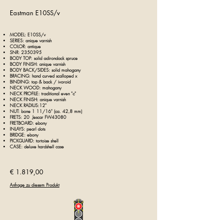
Eastman E10SS/v
MODEL: E10SS/v
SERIES: anique varnish
COLOR: antique
SNR:
2350395
BODY TOP: solid adirondack spruce
BODY FINISH: anique varnish
BODY BACK/SIDES: solid mahogany
BRACING: hand curved scalloped x
BINDING: top & back / ivoroid
NECK WOOD: mahogany
NECK PROFILE: traditional even "c"
NECK FINISH: anique varnish
NECK RADIUS:12"
NUT: bone 1 11/16" (ca. 42,8 mm)
FRETS: 20 Jescar FW43080
FRETBOARD: ebony
INLAYS: pearl dots
BRIDGE: ebony
PICKGUARD: tortoise shell
CASE: deluxe hardshell case
€ 1.819,00
Anfrage zu diesem Produkt