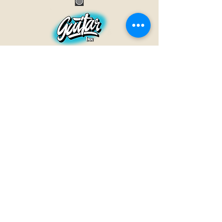
GUITAR INN
Babenhäuser Str. 28
63762 Großostheim
Telefon:
+49 (0) 6026 202 9011
E-Mail:
info@guitar-inn.de
ÖFFNUNGSZEITEN
Montag
14 – 18:30 Uhr
Dienstag bis Freitag
10 – 13 Uhr & 14 – 18:30 Uhr
Samstag 10 – 14 Uhr
GUITAR INN©2019
Kontakt
Impressum