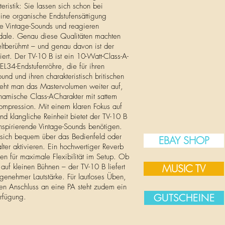
eristik: Sie lassen sich schon bei
eine organische Endstufensättigung
che Vintage-Sounds und reagieren
edale. Genau diese Qualitäten machten
weltberühmt – und genau davon ist der
rt. Der TV-10 B ist ein 10-Watt-Class-A-
 EL34-Endstufenröhre, die für ihren
nd und ihren charakteristisch britischen
reht man das Mastervolumen weiter auf,
dynamische Class-ACharakter mit sattem
ompression. Mit einem klaren Fokus auf
und klangliche Reinheit bietet der TV-10 B
 inspirierende Vintage-Sounds benötigen.
st sich bequem über das Bedienfeld oder
EBAY SHOP
lter aktivieren. Ein hochwertiger Reverb
en für maximale Flexibilität im Setup. Ob
auf kleinen Bühnen – der TV-10 B liefert
MUSIC TV
genehmer Lautstärke. Für lautloses Üben,
en Anschluss an eine PA steht zudem ein
GUTSCHEINE
rfügung.