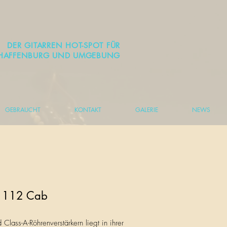
DER GITARREN HOT-SPOT FÜR
HAFFENBURG UND UMGEBUNG
GEBRAUCHT
KONTAKT
GALERIE
NEWS
B 112 Cab
Class-A-Röhrenverstärkern liegt in ihrer