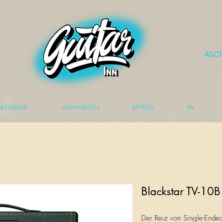
ASC
ERSTÄRKER
VEEH-HARFEN
EFFEKTE
PA
Blackstar TV-10
Der Reiz von Single-Ended 