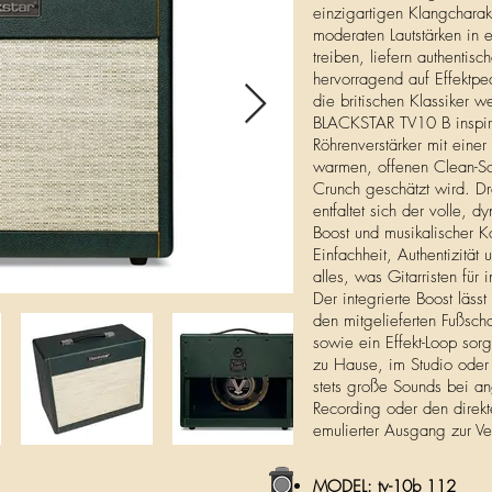
einzigartigen Klangcharakt
moderaten Lautstärken in 
treiben, liefern authentis
hervorragend auf Effektp
die britischen Klassiker 
BLACKSTAR TV10 B inspirie
Röhrenverstärker mit einer
warmen, offenen Clean-Sou
Crunch geschätzt wird. D
entfaltet sich der volle, 
Boost und musikalischer K
Einfachheit, Authentizität 
alles, was Gitarristen für
Der integrierte Boost läs
den mitgelieferten Fußscha
sowie ein Effekt-Loop sorg
zu Hause, im Studio oder 
stets große Sounds bei an
Recording oder den direkt
emulierter Ausgang zur Ve
MODEL: tv-10b 112