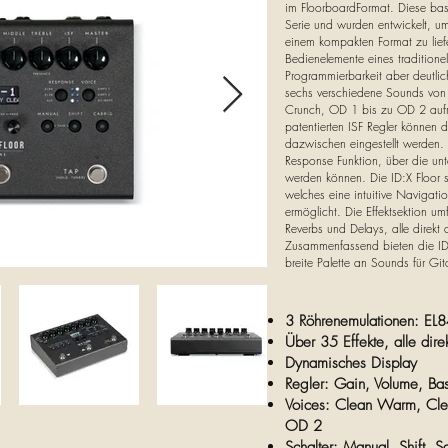
im FloorboardFormat. Diese basi
Serie und wurden entwickelt, u
einem kompakten Format zu liefe
Bedienelemente eines traditionel
Programmierbarkeit aber deutlich
sechs verschiedene Sounds von
Crunch, OD 1 bis zu OD 2 auf
patentierten ISF Regler können 
dazwischen eingestellt werden.
Response Funktion, über die un
werden können. Die ID:X Floor s
welches eine intuitive Navigati
ermöglicht. Die Effektsektion um
Reverbs und Delays, alle direkt
Zusammenfassend bieten die ID:X 
breite Palette an Sounds für Gita
3 Röhrenemulationen: EL8
Über 35 Effekte, alle direk
Dynamisches Display
Regler: Gain, Volume, Bas
Voices: Clean Warm, Cle
OD 2
Schalter: Manual, Shift, S