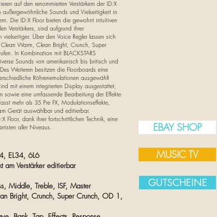
eren auf den renommierten Verstärkern der ID:X
m außergewöhnliche Sounds und Vielseitigkeit in
rn. Die ID:X Floor bieten die gewohnt intuitiven
len Verstärkers, sind aufgrund ihrer
 vielseitiger. Über den Voice Regler lassen sich
 Clean Warm, Clean Bright, Crunch, Super
rufen. In Kombination mit BLACKSTARS
diverse Sounds von amerikanisch bis britisch und
 Des Weiteren besitzen die Floorboards eine
terschiedliche Röhrenemulationen ausgewählt
ind mit einem integrierten Display ausgestattet,
on sowie eine umfassende Bearbeitung der Effekte
fasst mehr als 35 Pre FX, Modulationseffekte,
 am Gerät auswählbar und editierbar.
Floor, dank ihrer fortschrittlichen Technik, eine
EBAY SHOP
rristen aller Niveaus.
MUSIC TV
4, EL34, 6L6
t am Verstärker editierbar
GUTSCHEINE
s, Middle, Treble, ISF, Master
an Bright, Crunch, Super Crunch, OD 1,
ave, Bank, Tap, Effects, Response,