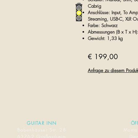
Cabrig
Anschlüsse: Input, To Amp
Streaming, USB-C, XLR Ou
Farbe: Schwarz
Abmessungen (B x T x H)
Gewicht: 1,33 kg
€ 199,00
Anfrage zu diesem Produk
GUITAR INN
ÖF
Babenhäuser Str. 28
Mont
63762 Großostheim
Dien