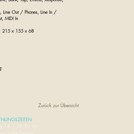
, Line Out / Phones, Line In /
t, MIDI In
: 215 x 155 x 68
t
Zurück zur Übersicht
FNUNGSZEITEN
ag
14 – 18:30 Uhr
stag bis Freitag