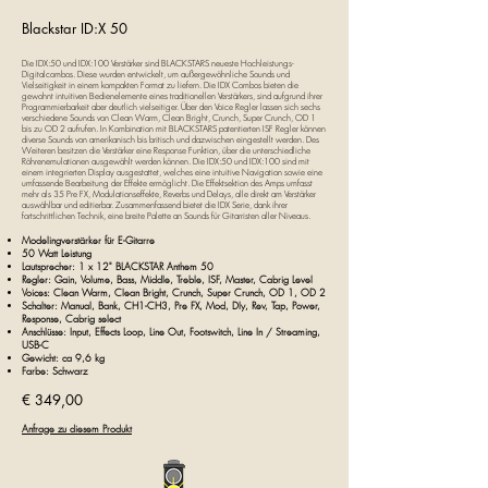
Blackstar ID:X 50
Die IDX:50 und IDX:100 Verstärker sind BLACKSTARS neueste Hochleistungs-
Digitalcombos. Diese wurden entwickelt, um außergewöhnliche Sounds und
Vielseitigkeit in einem kompakten Format zu liefern. Die IDX Combos bieten die
gewohnt intuitiven Bedienelemente eines traditionellen Verstärkers, sind aufgrund ihrer
Programmierbarkeit aber deutlich vielseitiger. Über den Voice Regler lassen sich sechs
verschiedene Sounds von Clean Warm, Clean Bright, Crunch, Super Crunch, OD 1
bis zu OD 2 aufrufen. In Kombination mit BLACKSTARS patentierten ISF Regler können
diverse Sounds von amerikanisch bis britisch und dazwischen eingestellt werden. Des
Weiteren besitzen die Verstärker eine Response Funktion, über die unterschiedliche
Röhrenemulationen ausgewählt werden können. Die IDX:50 und IDX:100 sind mit
einem integrierten Display ausgestattet, welches eine intuitive Navigation sowie eine
umfassende Bearbeitung der Effekte ermöglicht. Die Effektsektion des Amps umfasst
mehr als 35 Pre FX, Modulationseffekte, Reverbs und Delays, alle direkt am Verstärker
auswählbar und editierbar. Zusammenfassend bietet die IDX Serie, dank ihrer
fortschrittlichen Technik, eine breite Palette an Sounds für Gitarristen aller Niveaus.
Modelingverstärker für E-Gitarre
50 Watt Leistung
Lautsprecher: 1 x 12" BLACKSTAR Anthem 50
Regler: Gain, Volume, Bass, Middle, Treble, ISF, Master, Cabrig Level
Voices: Clean Warm, Clean Bright, Crunch, Super Crunch, OD 1, OD 2
Schalter: Manual, Bank, CH1-CH3, Pre FX, Mod, Dly, Rev, Tap, Power,
Response, Cabrig select
Anschlüsse: Input, Effects Loop, Line Out, Footswitch, Line In / Streaming,
USB-C
Gewicht: ca 9,6 kg
Farbe: Schwarz
€ 349,00
Anfrage zu diesem Produkt