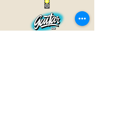
GUITAR INN
Babenhäuser Str. 28
63762 Großostheim
Telefon:
+49 (0) 6026 202 9011
E-Mail:
info@guitar-inn.de
ÖFFNUNGSZEITEN
Montag
14 – 18:30 Uhr
Dienstag bis Freitag
10 – 13 Uhr & 14 – 18:30 Uhr
Samstag 10 – 14 Uhr
GUITAR INN©2019
Kontakt