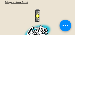
Anfrage zu diesem Produkt
GUITAR INN
Babenhäuser Str. 28
63762 Großostheim
Telefon:
+49 (0) 6026 202 9011
E-Mail:
info@guitar-inn.de
ÖFFNUNGSZEITEN
Montag
14 – 18:30 Uhr
Dienstag bis Freitag
10 – 13 Uhr & 14 – 18:30 Uhr
Samstag 10 – 14 Uhr
GUITAR INN©2019