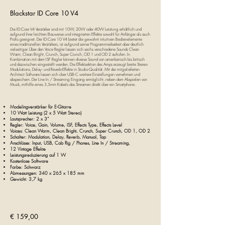
Blackstar ID Core 10 V4
Die ID:Core V4 Verstärker sind mit 10W, 20W oder 40W Leistung erhältlich und
aufgrund ihrer leichten Bauweise und integrierten Effekte sowohl für Anfänger als auch
Profis geeignet. Der ID:Core 10 V4 bietet die gewohnt intuitiven Bedienelemente
eines traditionellen Verstärkers, ist aufgrund seiner Programmierbarkeit aber deutlich
vielseitiger. Über den Voice Regler lassen sich sechs verschiedene Sounds Clean
Warm, Clean Bright, Crunch, Super Crunch, OD 1 und OD 2 aufrufen. In
Kombination mit dem ISF Regler können diverse Sound von amerikanisch bis britisch
und dazwischen eingestellt werden. Die Effektsektion des Amps erzeugt breite Stereo-
Modulations, Delay- und Reverb-Effekte in Studio-Qualität. Mit der mitgelieferten
Architect Software lassen sich über USB-C weitere Einstellungen vornehmen und
abspeichern. Der Line In / Streaming Eingang ermöglicht, neben dem Abspielen von
Musik, mithilfe eines 3,5mm Kabels das Streamen direkt über ein Smartphone.
Modelingverstärker für E-Gitarre
10 Watt Leistung (2 x 5 Watt Stereo)
Lautsprecher: 2 x 3“
Regler: Voice, Gain, Volume, ISF, Effects Type, Effects Level
Voices: Clean Warm, Clean Bright, Crunch, Super Crunch, OD 1, OD 2
Schalter: Modulation, Delay, Reverb, Manual, Tap
Anschlüsse: Input, USB, Cab Rig / Phones, Line In / Streaming,
12 Vintage Effekte
Leistungsreduzierung auf 1 W
Kostenlose Software
Farbe: Schwarz
Abmessungen: 340 x 265 x 185 mm
Gewicht: 3,7 kg
€ 159,00