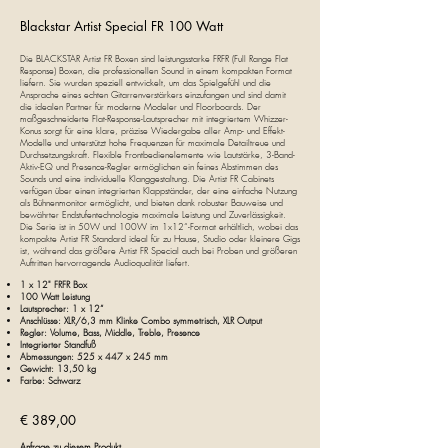
Blackstar Artist Special FR 100 Watt
Die BLACKSTAR Artist FR Boxen sind leistungsstarke FRFR (Full Range Flat
Response) Boxen, die professionellen Sound in einem kompakten Format
liefern. Sie wurden speziell entwickelt, um das Spielgefühl und die
Ansprache eines echten Gitarrenverstärkers einzufangen und sind damit
die idealen Partner für moderne Modeler und Floorboards. Der
maßgeschneiderte Flat-Response-Lautsprecher mit integriertem Whizzer-
Konus sorgt für eine klare, präzise Wiedergabe aller Amp- und Effekt-
Modelle und unterstützt hohe Frequenzen für maximale Detailtreue und
Durchsetzungskraft. Flexible Frontbedienelemente wie Lautstärke, 3-Band-
Aktiv-EQ und Presence-Regler ermöglichen ein feines Abstimmen des
Sounds und eine individuelle Klanggestaltung. Die Artist FR Cabinets
verfügen über einen integrierten Klappständer, der eine einfache Nutzung
als Bühnenmonitor ermöglicht, und bieten dank robuster Bauweise und
bewährter Endstufentechnologie maximale Leistung und Zuverlässigkeit.
Die Serie ist in 50W und 100W im 1x12“-Format erhältlich, wobei das
kompakte Artist FR Standard ideal für zu Hause, Studio oder kleinere Gigs
ist, während das größere Artist FR Special auch bei Proben und größeren
Auftritten hervorragende Audioqualität liefert.
1 x 12" FRFR Box
100 Watt Leistung
Lautsprecher: 1 x 12“
Anschlüsse: XLR/6,3 mm Klinke Combo symmetrisch, XLR Output
Regler: Volume, Bass, Middle, Treble, Presence
Integrierter Standfuß
Abmessungen: 525 x 447 x 245 mm
Gewicht: 13,50 kg
Farbe: Schwarz
€ 38
9,00
Anfrage zu diesem Produkt