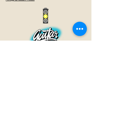
GUITAR INN
Babenhäuser Str. 28
63762 Großostheim
Telefon:
+49 (0) 6026 202 9011
E-Mail:
info@guitar-inn.de
ÖFFNUNGSZEITEN
Montag
14 – 18:30 Uhr
Dienstag bis Freitag
10 – 13 Uhr & 14 – 18:30 Uhr
Samstag 10 – 14 Uhr
GUITAR INN©2019