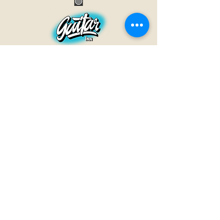
GUITAR INN
Babenhäuser Str. 28
63762 Großostheim
Telefon:
+49 (0) 6026 202 9011
E-Mail:
info@guitar-inn.de
ÖFFNUNGSZEITEN
Montag
14 – 18:30 Uhr
Dienstag bis Freitag
10 – 13 Uhr & 14 – 18:30 Uhr
Samstag 10 – 14 Uhr
GUITAR INN©2019
Kontakt
Impressum