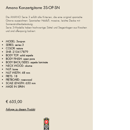
Amano
Konzertgitarre 3S-OP-SN
Die AMANO Serie 3 erfüllt alle Kriterien, die eine original spanische
Gitarre auszeichnen: Spanischer Halsfuß, massive, leichte Decke mit
Sonnenstrahlenbeleistung.
Serie 3-Modelle haben hochwertige Sättel und Stegeinlagen aus Knochen
und sind offenporig lackiert.
MODEL: 3s-op-sn
SERIES: series 3
COLOR: nature
SNR:
210417879
BODY TOP:
solid sapele
BODY FINISH: open pore
BODY BACK/SIDES: sapele laminate
NECK WOOD: okume
NUT: bone
NUT WIDTH: 48 mm
FRETS: 18
FRETBOARD: rosewood
SCALE LENGTH: 650 mm
MADE IN SPAIN
€ 635,00
Anfrage zu diesem Produkt