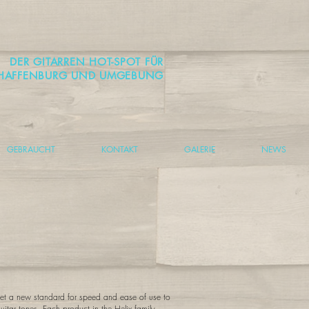
DER GITARREN HOT-SPOT FÜR
HAFFENBURG UND UMGEBUNG
GEBRAUCHT
KONTAKT
GALERIE
NEWS
set a new standard for speed and ease of use to
uitar tones. Each product in the Helix family