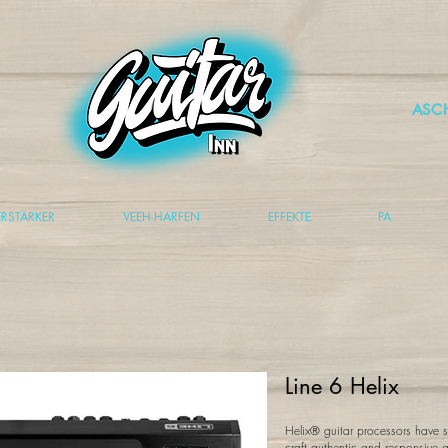
ASC
ERSTÄRKER
VEEH-HARFEN
EFFEKTE
PA
Line 6 Helix
Helix® guitar processors have 
craft authentic and responsive g