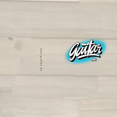
www.go4kmh.de
GUITAR INN©2019