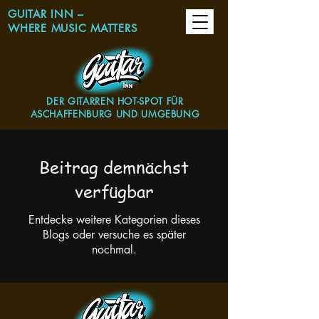
GUITAR INN –
WHERE MUSIC MATTERS
DER GITARREN HOT-SPOT FÜR
ASCHAFFENBURG UND UMGEBUNG
Beitrag demnächst
verfügbar
Entdecke weitere Kategorien dieses
Blogs oder versuche es später
nochmal.